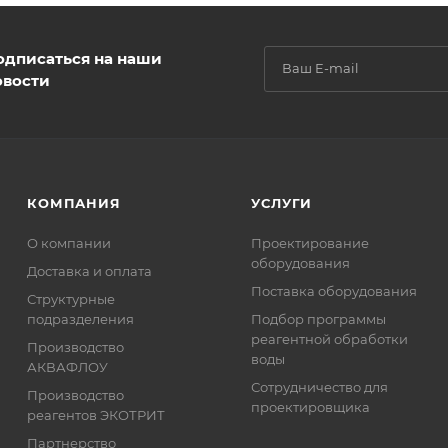
одписаться на наши
овости
КОМПАНИЯ
УСЛУГИ
О компании
Проектирование
оборудования
Доставка и оплата
Поставка оборудования
Структурные
подразделения
Подбор программы
реагентной обработки
Производство
воды
АКВАФЛОУ
Сотрудничество для
Производство
проектировщика
реагентов ЭКОТРИТ
Партнерство