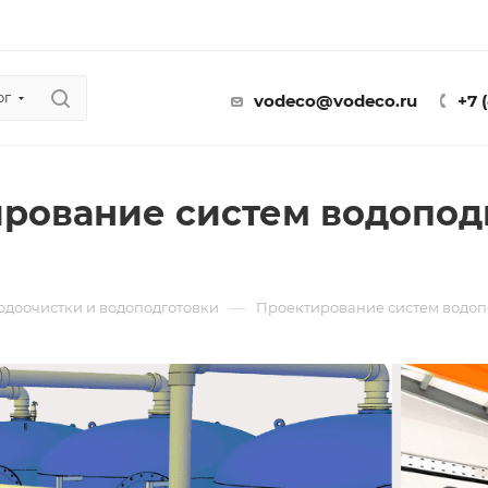
ог
vodeco@vodeco.ru
+7 
рование систем водоподг
—
водоочистки и водоподготовки
Проектирование систем водоп