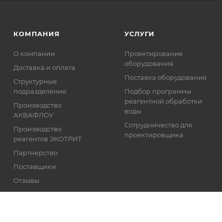
КОМПАНИЯ
УСЛУГИ
О компании
Проектирование
оборудования
Доставка и оплата
Поставка оборудования
Структурные
подразделения
Подбор программы
реагентной обработки
Производство
воды
АКВАФЛОУ
Сотрудничество для
Производство
проектировщика
реагентов ЭКОТРИТ
Партнерство
Поставщики
Отзывы
Реквизиты