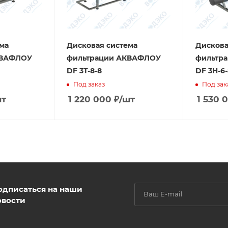
ма
Дисковая система
Дискова
КВАФЛОУ
фильтрации АКВАФЛОУ
фильтр
DF 3T-8-8
DF 3H-6-
Под заказ
Под зак
шт
1 220 000
₽
/шт
1 530 
одписаться на наши
овости