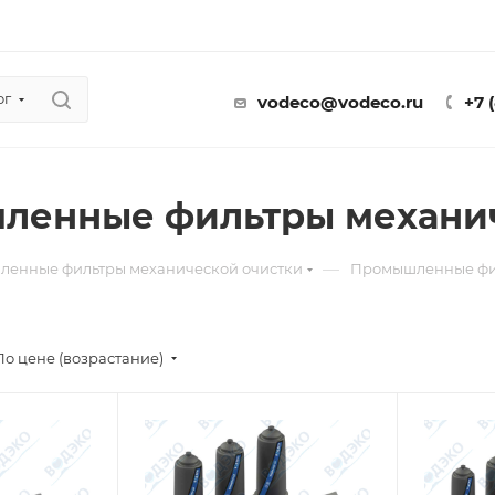
ог
vodeco@vodeco.ru
+7 
ленные фильтры механич
—
енные фильтры механической очистки
Промышленные фил
По цене (возрастание)