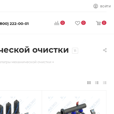
ВОЙТИ
0
0
0
(800) 222-00-01
еской очистки
11
ьтры механической очистки