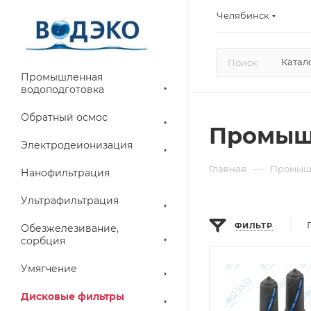
Челябинск
Катал
Промышленная
водоподготовка
Обратный осмос
Промыш
Электродеионизация
—
Главная
Промышл
Нанофильтрация
Ультрафильтрация
ФИЛЬТР
Обезжелезивание,
сорбция
Умягчение
Дисковые фильтры