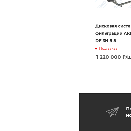
Дисковая систе
фильтрации А
DF 3H-5-8
Под заказ
1 220 000
₽
/
П
н