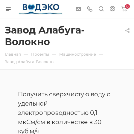
0
Завод Алабуга-
Волокно
—
—
—
Главная
Проекты
Машиностроение
Завод Алабуга-Волокно
Получить сверхчистую воду с
удельной
электропроводностью 0,1
мкСм/см в количестве в 30
куб.м/ч