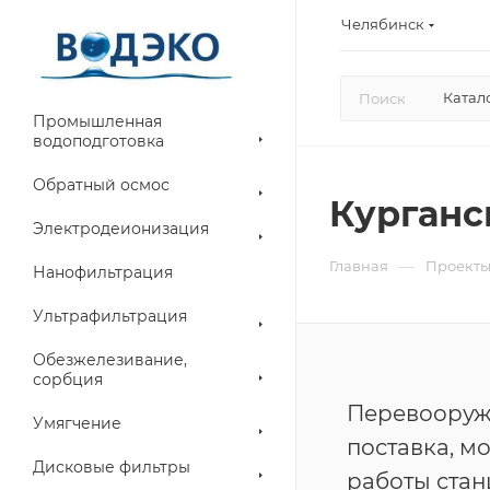
Челябинск
Катал
Промышленная
водоподготовка
Обратный осмос
Курганс
Электродеионизация
—
Главная
Проект
Нанофильтрация
Ультрафильтрация
Обезжелезивание,
сорбция
Перевооруж
Умягчение
поставка, м
Дисковые фильтры
работы стан