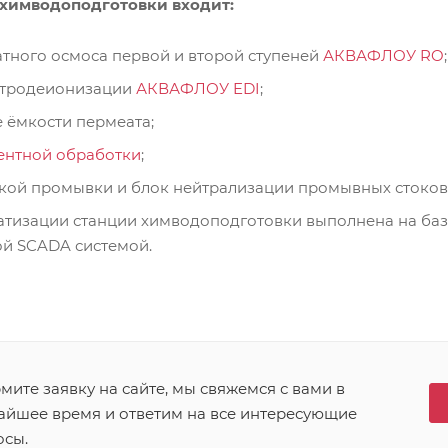
 химводоподготовки входит:
тного осмоса первой и второй ступеней
АКВАФЛОУ RO
;
ктродеионизации
АКВАФЛОУ EDI
;
 ёмкости пермеата;
ентной обработки
;
кой промывки и блок нейтрализации промывных стоков
атизации станции химводоподготовки выполнена на баз
ой SCADA системой.
ите заявку на сайте, мы свяжемся с вами в
айшее время и ответим на все интересующие
осы.