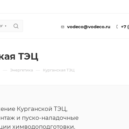
ог
vodeco@vodeco.ru
+7 
кая ТЭЦ
—
—
ы
Энергетика
Курганская ТЭЦ
ение Курганской ТЭЦ,
онтаж и пуско-наладочные
ции химводоподготовки.