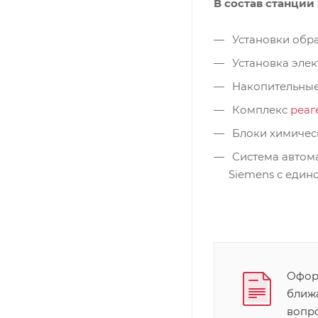
В состав станции
Установки обра
Установка эле
Накопительные
Комплекс
реаг
Блоки химичес
Система автом
Siemens с един
Оформ
ближ
вопр