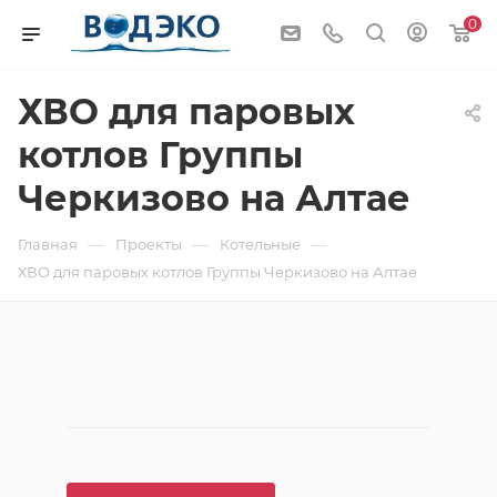
0
ХВО для паровых
котлов Группы
Черкизово на Алтае
—
—
—
Главная
Проекты
Котельные
ХВО для паровых котлов Группы Черкизово на Алтае