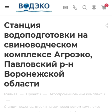
0
Станция
водоподготовки на
свиноводческом
комплексе Агроэко,
Павловский р-н
Воронежской
области
—
—
Главная
Проекты
Агропромышленные комплексы
—
Станция водоподготовки на свиноводческом комплексе