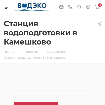
0
Станция
водоподготовки в
Камешково
—
—
—
Главная
Проекты
Водоканалы
Станция водоподготовки в Камешково