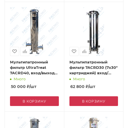
Мультипатронный
Мультипатронный
фильтр UltraTreat
фильтр 7ACRD30 (7х30"
7ACRD40, вход/выход
картриджей) вход/
фланец DN65
выход 2,0" дренаж 1/2"
Много
Много
50 000
₽
/шт
62 800
₽
/шт
В КОРЗИНУ
В КОРЗИНУ