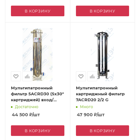
В КОРЗИНУ
В КОРЗИНУ
Мультипатронный
Мультипатронный
фильтр 5ACRD30 (5х30"
картриджный фильтр
картриджей) вход/
7ACRD20 2/2 G
выход 2" дренаж 1/4"
Достаточно
Много
44 500
₽
/шт
47 900
₽
/шт
В КОРЗИНУ
В КОРЗИНУ