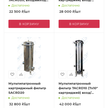
7ACRD20, вход/выход
картриджей) вход/
2,0"
выход 1,5" дренаж 1/4"
Достаточно
Достаточно
22 500
₽
/шт
28 000
₽
/шт
В КОРЗИНУ
В КОРЗИНУ
Мультипатронный
Мультипатронный
картриджный фильтр
фильтр 7ACRD10 (7х10"
5ACRD20
картриджей) вход/
выход 2,0" дренаж 1/2"
Достаточно
Достаточно
32 800
₽
/шт
42 000
₽
/шт