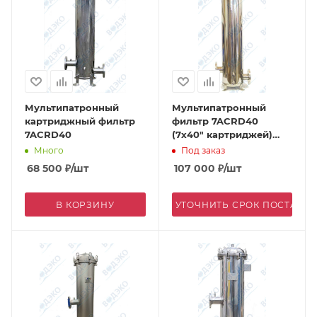
Мультипатронный
Мультипатронный
картриджный фильтр
фильтр 7ACRD40
7ACRD40
(7х40" картриджей)
вход/выход фланец
Много
Под заказ
DN65 дренаж 1/2", 316L
68 500
₽
/шт
107 000
₽
/шт
В КОРЗИНУ
УТОЧНИТЬ СРОК ПОСТАВК