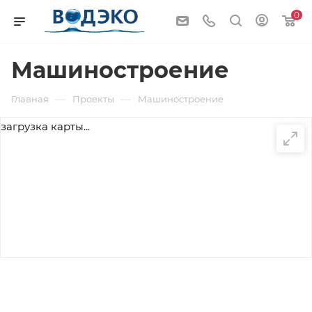
0
Машиностроение
—
—
Главная
Проекты
Машиностроение
загрузка карты...