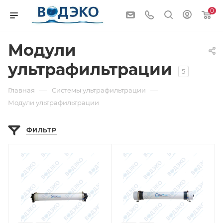
0
Модули
ультрафильтрации
5
—
—
Главная
Системы ультрафильтрации
Модули ультрафильтрации
ФИЛЬТР