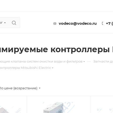
ог
vodeco@vodeco.ru
+7 
мируемые контроллеры Mi
—
ющие клапаны систем очистки воды и фильтров
Запчасти 
троллеры Mitsubishi Electric
По цене (возрастание)