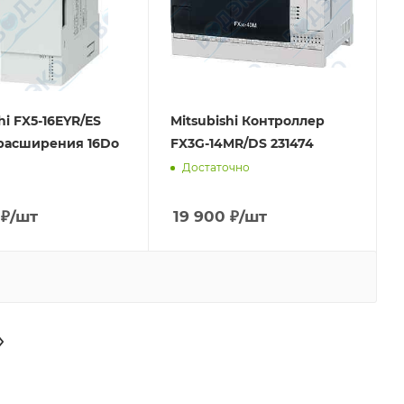
hi FX5-16EYR/ES
Mitsubishi Контроллер
расширения 16Do
FX3G-14MR/DS 231474
Достаточно
₽
/шт
19 900
₽
/шт