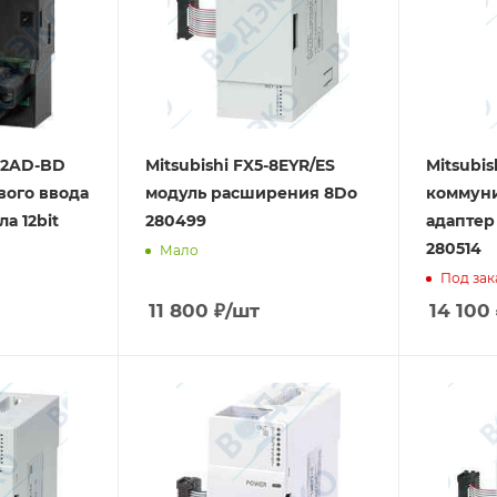
G-2AD-BD
Mitsubishi FX5-8EYR/ES
Mitsubi
вого ввода
модуль расширения 8Do
коммун
а 12bit
280499
адаптер
280514
Мало
Под зак
11 800
₽
/шт
14 100