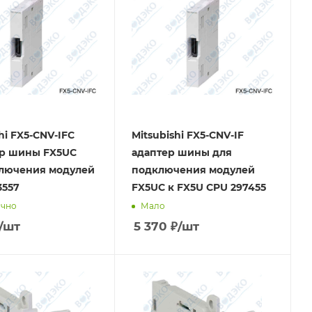
hi FX5-CNV-IFC
Mitsubishi FX5-CNV-IF
ер шины FX5UC
адаптер шины для
лючения модулей
подключения модулей
3557
FX5UC к FX5U CPU 297455
очно
Мало
/шт
5 370
₽
/шт