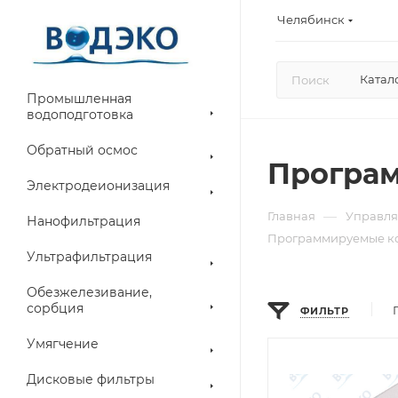
Челябинск
Катал
Промышленная
водоподготовка
Обратный осмос
Програм
Электродеионизация
—
Главная
Управля
Нанофильтрация
Программируемые кон
Ультрафильтрация
Обезжелезивание,
сорбция
ФИЛЬТР
Умягчение
Дисковые фильтры