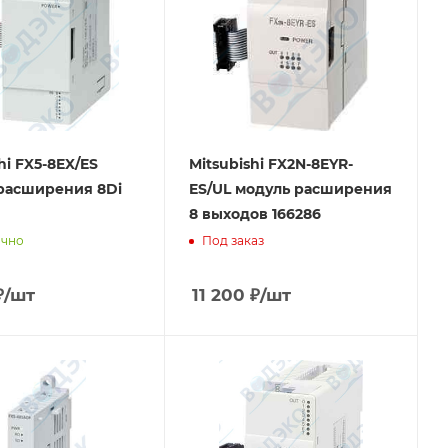
hi FX5-8EX/ES
Mitsubishi FX2N-8EYR-
расширения 8Di
ES/UL модуль расширения
8 выходов 166286
очно
Под заказ
₽
/шт
11 200
₽
/шт