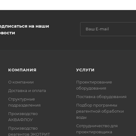
одписаться на наши
овости
КОМПАНИЯ
УСЛУГИ
О компании
Проектирование
оборудования
Доставка и оплата
Поставка оборудования
Структурные
подразделения
Подбор программы
реагентной обработки
Производство
воды
АКВАФЛОУ
Сотрудничество для
Производство
проектировщика
реагентов ЭКОТРИТ