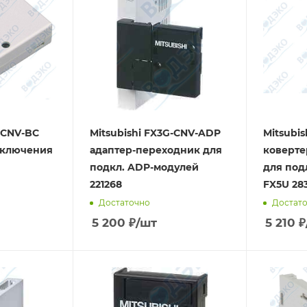
N-CNV-BC
Mitsubishi FX3G-CNV-ADP
Mitsubis
дключения
адаптер-переходник для
коверт
подкл. ADP-модулей
для под
221268
FX5U 28
Достаточно
Достат
5 200
₽
/шт
5 210
₽