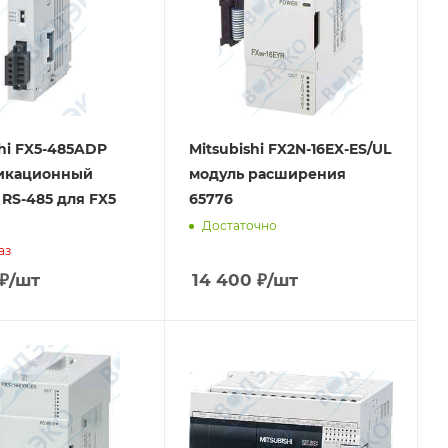
shi FX5-485ADP
Mitsubishi FX2N-16EX-ES/UL
икационный
модуль расширения
 RS-485 для FX5
65776
Достаточно
аз
₽
/шт
14 400
₽
/шт