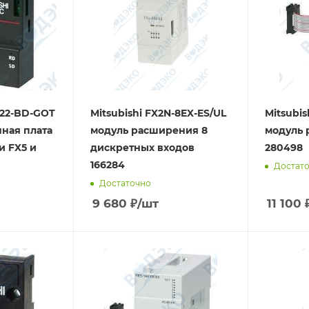
422-BD-GOT
Mitsubishi FX2N-8EX-ES/UL
Mitsubis
ная плата
модуль расширения 8
модуль 
и FX5 и
дискретных входов
280498
166284
Достат
Достаточно
9 680
₽
/шт
11 100