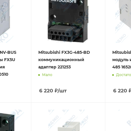
CNV-BUS
Mitsubishi FX3G-485-BD
Mitsubi
ы FX5U
коммуникационный
модуль 
ия
адаптер 221253
485 1652
0510
Мало
Достат
6 220
₽
/шт
6 220