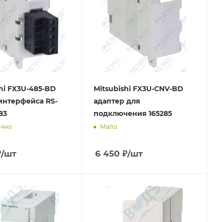
shi FX3U-485-BD
Mitsubishi FX3U-CNV-BD
интерфейса RS-
адаптер для
83
подключения 165285
очно
Мало
₽
/шт
6 450
₽
/шт