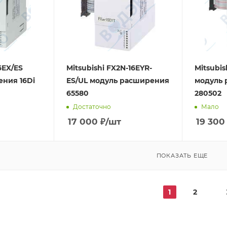
6EX/ES
Mitsubishi FX2N-16EYR-
Mitsubis
ния 16Di
ES/UL модуль расширения
модуль 
65580
280502
Достаточно
Мало
17 000
₽
/шт
19 300
ПОКАЗАТЬ ЕЩЕ
1
2