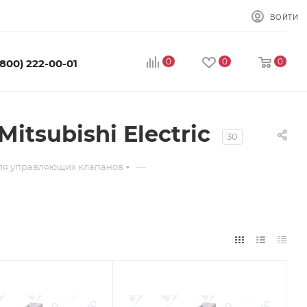
ВОЙТИ
0
0
0
(800) 222-00-01
tsubishi Electric
30
—
для управляющих клапанов