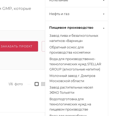
Котельные
м GMP, которые
Нефть и газ
Пищевое производство
Завод пива и безалкогольных
напитков «Варница»
ЗАКАЗАТЬ ПРОЕКТ
Обратный осмос для
производства косметики
Вода для производственно-
технологических нужд STELLAR
GROUP (алкогольные напитки)
Молочный завод г. Дмитров
Московской области
1/6
фото
—
Завод растительных масел
ЭФКО Тольятти
Водоподготовка для
технологических нужд на
пищевом производстве
Вода для переработки