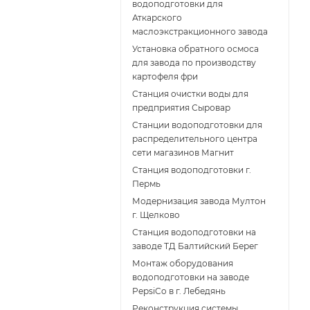
водоподготовки для
Аткарского
маслоэкстракционного завода
Установка обратного осмоса
для завода по производству
картофеля фри
Cтанция очистки воды для
предприятия Сыровар
Cтанции водоподготовки для
распределительного центра
сети магазинов Магнит
Станция водоподготовки г.
Пермь
Модернизация завода Мултон
г. Щелково
Станция водоподготовки на
заводе ТД Балтийский Берег
Монтаж оборудования
водоподготовки на заводе
PepsiCo в г. Лебедянь
Реконструкция системы