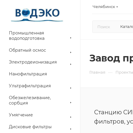
Челябинск
Катал
Промышленная
водоподготовка
Обратный осмос
Завод п
Электродеионизация
—
Главная
Проект
Нанофильтрация
Ультрафильтрация
Обезжелезивание,
сорбция
Станцию СИ
Умягчение
фильтров, у
Дисковые фильтры