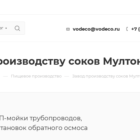
ог
vodeco@vodeco.ru
+7 
роизводству соков Мултон
—
—
ы
Пищевое производство
Завод производству соков Мулт
П-мойки трубопроводов,
становок обратного осмоса