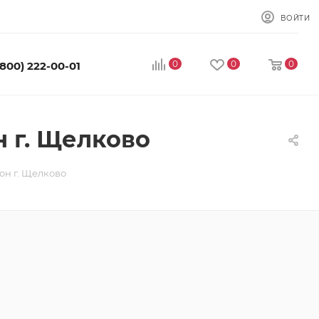
ВОЙТИ
0
0
0
(800) 222-00-01
 г. Щелково
он г. Щелково