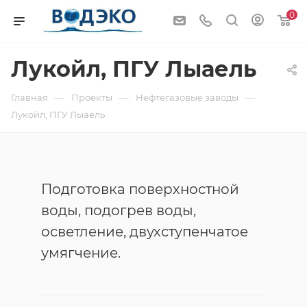
0
Лукойл, ПГУ Лыаель
—
—
—
Главная
Проекты
Нефтегазовые заводы
Лукойл, ПГУ Лыаель
Подготовка поверхностной
воды, подогрев воды,
осветление, двухступенчатое
умягчение.