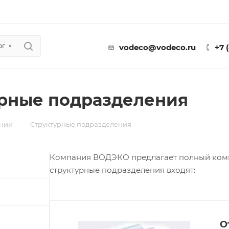
ог
vodeco@vodeco.ru
+7 
рные подразделения
—
нии
Структурные подразделения
Компания ВОДЭКО предлагает полный компл
структурные подразделения входят:
О