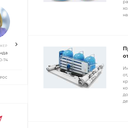
ра
хо
на
ДЖЕР
ВАШ МЕНЕДЖЕР
ВАШ 
П
нда
Руслан Насибуллин
Елен
о
50-74
+7 903 578-27-20
+7 96
Ин
от
ПРОС
ЗАДАТЬ ВОПРОС
ЗАДА
кр
ко
до
де