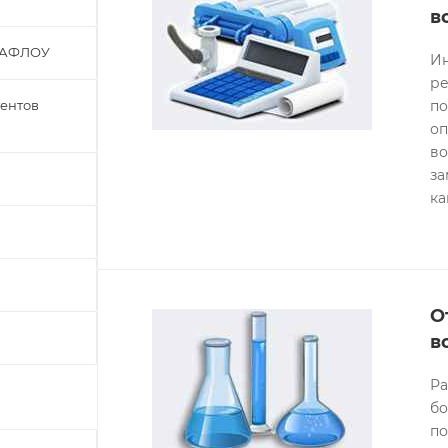
в
ВАФЛОУ
Ин
ре
гентов
по
оп
во
за
ка
О
в
Ра
бо
по