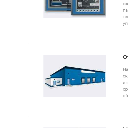
сх
па
та
уп
О
На
ск
еж
ср
об