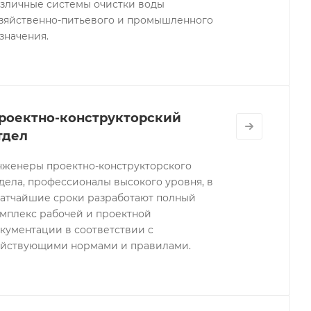
зличные системы очистки воды
зяйственно-питьевого и промышленного
значения.
МЕНЕДЖЕР
ВАШ МЕНЕДЖЕР
роектно-конструкторский
а Емшина
Андрей Сидеряков
А
тдел
9 014-83-95
+7 909 965-45-63
женеры проектно-конструкторского
дела, профессионалы высокого уровня, в
ТЬ ВОПРОС
ЗАДАТЬ ВОПРОС
атчайшие сроки разработают полный
мплекс рабочей и проектной
кументации в соответствии с
йствующими нормами и правилами.