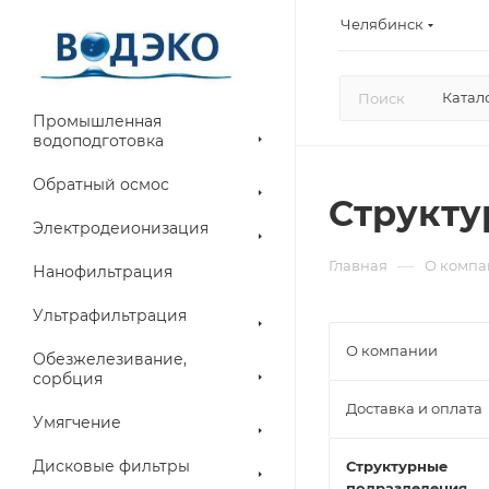
Челябинск
Катал
Промышленная
водоподготовка
Обратный осмос
Структу
Электродеионизация
—
Главная
О компа
Нанофильтрация
Ультрафильтрация
О компании
Обезжелезивание,
сорбция
Доставка и оплата
Умягчение
Дисковые фильтры
Структурные
подразделения