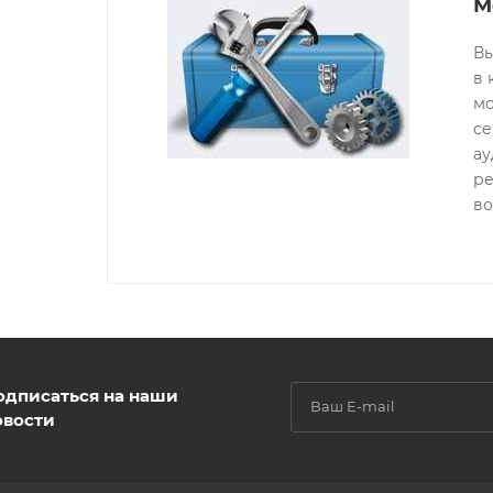
М
В
в 
мо
се
ау
ре
во
одписаться на наши
овости