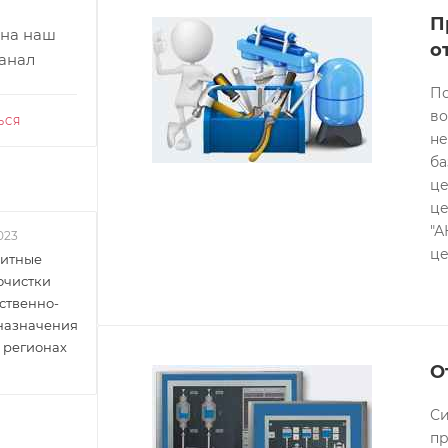
П
 на наш
о
канал
По
во
ЬСЯ
не
ба
це
це
"А
023
це
итные
очистки
ственно-
 назначения
 регионах
О
Си
пр