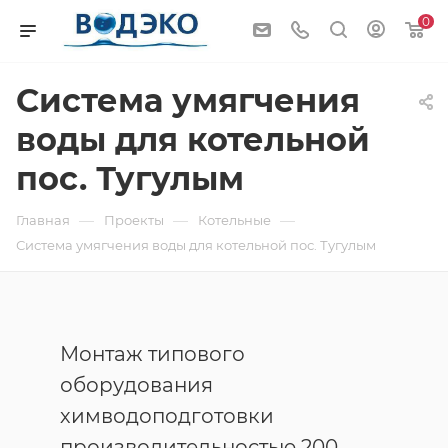
0
Система умягчения
воды для котельной
пос. Тугулым
—
—
—
Главная
Проекты
Котельные
Система умягчения воды для котельной пос. Тугулым
Монтаж типового
оборудования
химводоподготовки
производительностью 200