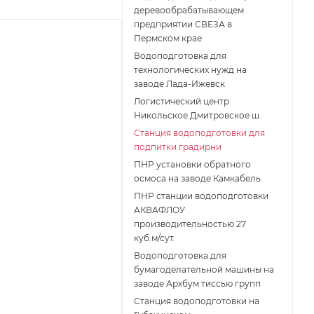
деревообрабатывающем
предприятии СВЕЗА в
Пермском крае
Водоподготовка для
технологических нужд на
заводе Лада-Ижевск
Логистический центр
Никольское Дмитровское ш.
Станция водоподготовки для
подпитки градирни
ПНР установки обратного
осмоса на заводе Камкабель
ПНР станции водоподготовки
АКВАФЛОУ
производительностью 27
куб.м/сут.
Водоподготовка для
бумагоделательной машины на
заводе Архбум тиссью групп
Станция водоподготовки на