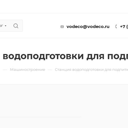
ог
vodeco@vodeco.ru
+7 
 водоподготовки для под
—
—
ы
Машиностроение
Станция водоподготовки для подпит