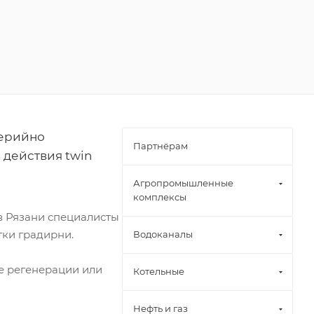
серийно
Партнёрам
 действия twin
Агропромышленные
комплексы
в Рязани специалисты
ки градирни.
Водоканалы
ме регенерации или
Котельные
Нефть и газ