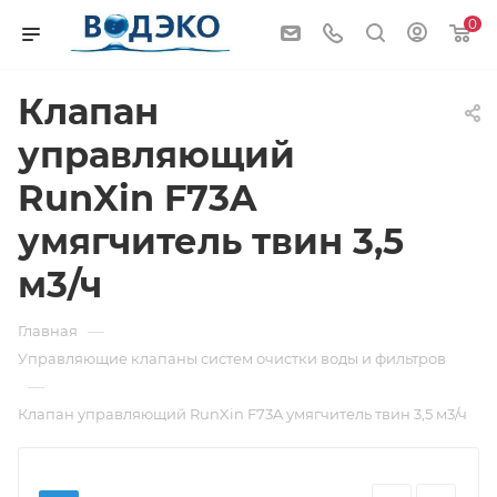
0
Клапан
управляющий
RunXin F73A
умягчитель твин 3,5
м3/ч
—
Главная
Управляющие клапаны систем очистки воды и фильтров
—
Клапан управляющий RunXin F73A умягчитель твин 3,5 м3/ч