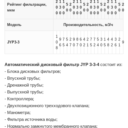
2
1
1
2
1
1
2
1
1
2
1
1
Рейтинг фильтрации,
5
2
5
2
5
2
5
2
0
3
0
0
3
0
0
3
0
0
3
0
мкм
0
0
0
0
0
0
0
0
0
0
0
0
0
0
0
0
0
0
0
0
Модель
Производительность, м3/ч
1
9
7
5
2
9
8
6
4
2
7
7
5
3
1
4
4
3
2
JYP3-3
0
9
6
5
4
7
0
7
0
2
1
5
2
4
0
5
8
2
6
1
8
Автоматический дисковый фильтр JYP 3-3-4
состоит из:
- Блока дисковых фильтров;
- Впускной трубы;
- Дренажной трубы;
- Выпускной трубы;
- Контроллера;
- Двухпозиционного трехходового клапана;
- Манометра;
- Фильтра источника воды;
- Нормально замкнутого мембранного клапана;