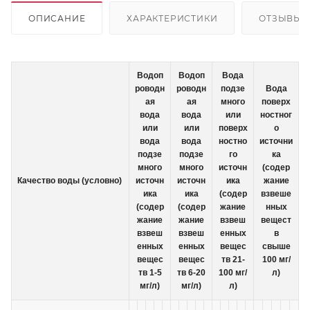
ОПИСАНИЕ
ХАРАКТЕРИСТИКИ
ОТЗЫВЫ
Водоп
Водоп
Вода
роводн
роводн
подзе
Вода
ая
ая
много
поверх
вода
вода
или
ностног
или
или
поверх
о
вода
вода
ностно
источни
подзе
подзе
го
ка
много
много
источн
(содер
Качество воды (условно)
источн
источн
ика
жание
ика
ика
(содер
взвеше
(содер
(содер
жание
нных
жание
жание
взвеш
вещест
взвеш
взвеш
енных
в
енных
енных
вещес
свыше
вещес
вещес
тв 21-
100 мг/
тв 1-5
тв 6-20
100 мг/
л)
мг/л)
мг/л)
л)