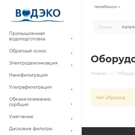
Челябинск
Катал
Промышленная
водоподготовка
Обратный осмос
Оборудо
Электродеионизация
—
Главная
Оборудо
Нанофильтрация
Ультрафильтрация
Нет образов
Обезжелезивание,
сорбция
Умягчение
Дисковые фильтры