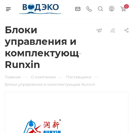
0
Блоки
управления и
комплектующие
Runxin
—
—
—
Главная
О компании
Поставщики
Блоки управления и комплектующие Runxin