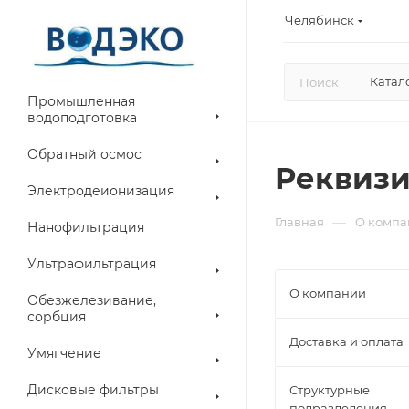
Челябинск
Катал
Промышленная
водоподготовка
Обратный осмос
Реквиз
Электродеионизация
—
Главная
О компа
Нанофильтрация
Ультрафильтрация
О компании
Обезжелезивание,
сорбция
Доставка и оплата
Умягчение
Дисковые фильтры
Структурные
подразделения