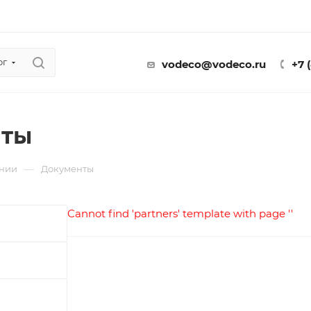
ог
vodeco@vodeco.ru
+7 
иты
—
нии
Документы
Cannot find 'partners' template with page ''