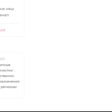
 на наш
канал
ЬСЯ
023
итные
очистки
ственно-
 назначения
 регионах