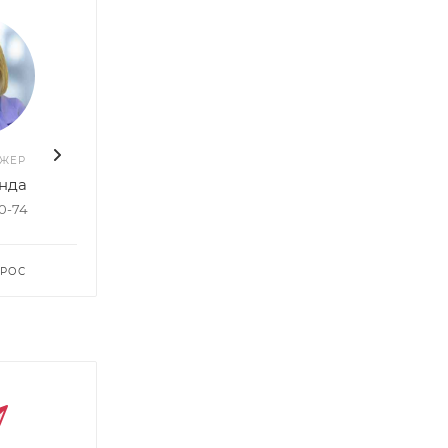
ДЖЕР
ВАШ МЕНЕДЖЕР
ВАШ 
нда
Руслан Насибуллин
Елен
50-74
+7 903 578-27-20
+7 96
ПРОС
ЗАДАТЬ ВОПРОС
ЗАДА