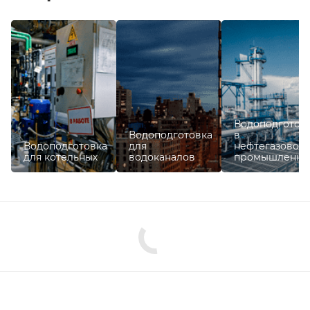
Водоподготов
Водоподготовка
в
Водоподготовка
для
нефтегазовой
для котельных
водоканалов
промышленно