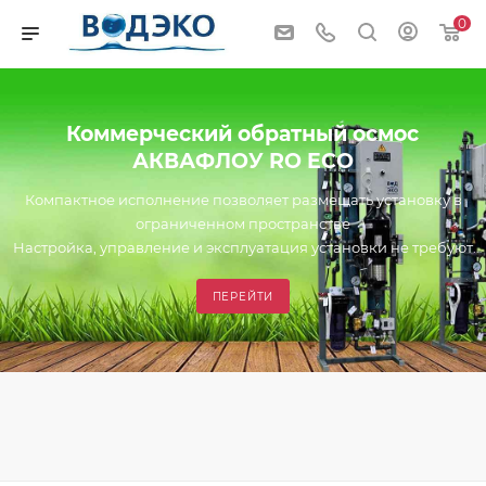
0
Коммерческий обратный осмос
АКВАФЛОУ RO ECO
Компактное исполнение позволяет размещать установку в
ограниченном пространстве
Настройка, управление и эксплуатация установки не требуют
специальной квалификации
Установка подключается к однофазной бытовой сети
ПЕРЕЙТИ
электропитания 220В.