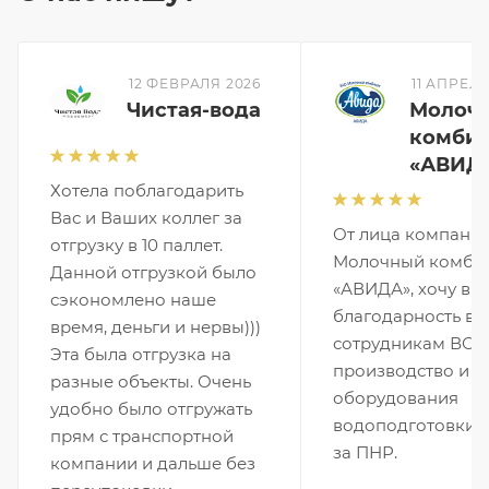
12 ФЕВРАЛЯ 2026
11 АПРЕЛЯ
Чистая-вода
Молоч
комбин
«АВИД
Хотела поблагодарить
Вас и Ваших коллег за
От лица компани
отгрузку в 10 паллет.
Молочный комби
Данной отгрузкой было
«АВИДА», хочу вы
сэкономлено наше
благодарность вс
время, деньги и нервы)))
сотрудникам ВОД
Эта была отгрузка на
производство и 
разные объекты. Очень
оборудования
удобно было отгружать
водоподготовки, 
прям с транспортной
за ПНР.
компании и дальше без